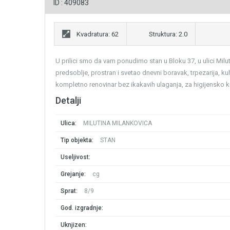
ID : 409083
Kvadratura: 62
Struktura: 2.0
U prilici smo da vam ponudimo stan u Bloku 37, u ulici Milu
predsoblje, prostran i svetao dnevni boravak, trpezarija, ku
kompletno renovinar bez ikakavih ulaganja, za higijensko k
Detalji
Ulica:
MILUTINA MILANKOVICA
Tip objekta:
STAN
Useljivost:
Grejanje:
cg
Sprat:
8/9
God. izgradnje:
Uknjizen: