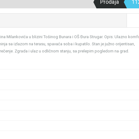
Prodaja
11
tina Milankovića u blizini Tošinog Bunara i OŠ Đura Strugar. Opis: Ulazno komf
hinja sa izlazom na terasu, spavaća soba i kupatilo. Stan je južno orijentisan,
rečenje. Zgrada i ulaz u odličnom stanju, sa prelepim pogledom na grad.