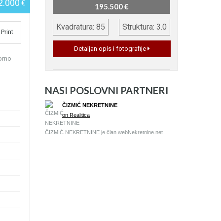
2.000
€
195.500 €
Kvadratura: 85
Struktura: 3.0
Print
Detaljan opis i fotografije
orno
NASI POSLOVNI PARTNERI
ČIZMIĆ NEKRETNINE
on Realitica
ČIZMIĆ NEKRETNINE je član web
Nekretnine
.net