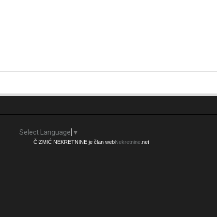
Select Language
▼
ČIZMIĆ NEKRETNINE je član web
Nekretnine
.net